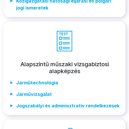
Közigazgatási hatósági eljárási és polgári
jogi ismeretek
Alapszintű műszaki vizsgabiztosi
alapképzés
Járműtechnológia
Járművizsgálat
Jogszabályi és adminisztratív rendelkezések