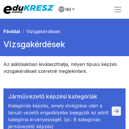
HU
Főoldal
Vizsgakérdések
Vizsgakérdések
Az alábbiakban kiválaszthatja, milyen típusú képzés
vizsgakérdéseit szeretné megtekinteni.
Járművezető képzési kategóriák
Kategóriás képzés, amely elvégzése után a
tanuló vezetői engedélyébe bejegyzik az adott
kategória érvényességét. (pl.: B kategóriás
járművezető képzés)