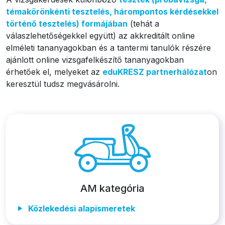
témakörönkénti tesztelés, hárompontos kérdésekkel
történő tesztelés) formájában
(tehát a
válaszlehetőségekkel együtt)
az akkreditált online
elméleti tananyagokban és a tantermi tanulók részére
ajánlott online vizsgafelkészítő tananyagokban
érhetőek el, melyeket az
eduKRESZ partnerhálózat
on
keresztül tudsz megvásárolni.
AM kategória
Közlekedési alapismeretek