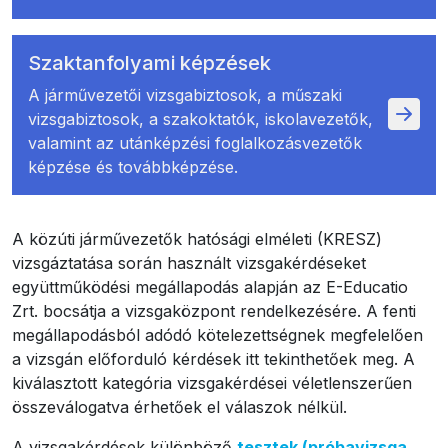
Szaktanfolyami képzések
A járművezetői vizsgabiztosok, a műszaki
vizsgabiztosok, a szakoktatók, iskolavezetők,
valamint az utánképzési foglalkozásvezetők
képzése és továbbképzése.
A közúti járművezetők hatósági elméleti (KRESZ)
vizsgáztatása során használt vizsgakérdéseket
együttműködési megállapodás alapján az E-Educatio
Zrt. bocsátja a vizsgaközpont rendelkezésére. A fenti
megállapodásból adódó kötelezettségnek megfelelően
a vizsgán előforduló kérdések itt
tekinthetőek meg. A
kiválasztott kategória vizsgakérdései véletlenszerűen
összeválogatva érhetőek el válaszok nélkül.
A vizsgakérdések különböző
tesztek (próbavizsga,