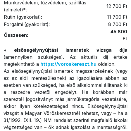
Munkavédelem, tűzvédelem, szállítás
12 700 Ft
(elmélet)*:
Rutin (gyakorlat):
11 700 Ft
Forgalmi (gyakorlat):
8 700 Ft
45 800
Összesen:
Ft
+ elsősegélynyújtási ismeretek vizsga díja
(amennyiben szükséges). Az aktuális díj értéke
megtekinthető a
https://voroskereszt.hu
oldalon.
Az elsősegélynyújtási ismertek megszerzésének (vagy
az az alóli mentesülésnek) az igazolására abban az
esetben van szükséged, ha első alkalommal állítanak ki
a részedre vezetői engedélyt. Ha korábban már
szereztél jogosítványt más járműkategória vezetésére,
akkor ilyen kötelezettséged nincs. Elsősegélynyújtási
vizsgát a Magyar Vöröskeresztnél tehetsz, vagy – ha a
31/1992. (XII. 19.) NM rendelet szerinti megfelelő iskolai
végzettséged van – ők adnak igazolást a mentességről.