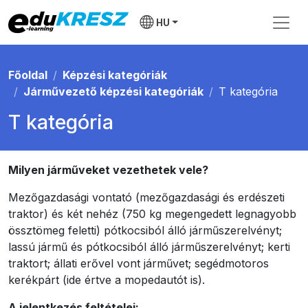
HU
Főoldal
Képzési kategóriák
Járművezető képzési kategóriák
T kategória
T kategória
Milyen járműveket vezethetek vele?
Mezőgazdasági vontató (mezőgazdasági és erdészeti
traktor) és két nehéz (750 kg megengedett legnagyobb
össztömeg feletti) pótkocsiból álló járműszerelvényt;
lassú jármű és pótkocsiból álló járműszerelvényt; kerti
traktort; állati erővel vont járművet; segédmotoros
kerékpárt (ide értve a mopedautót is).
A jelentkezés feltételei: