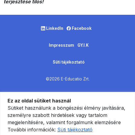
terjesztése tilos!
LinkedIn
Facebook
Impresszum
GY.I.K
Süti tájékoztató
©2026 E-Educatio Zrt.
Ez az oldal sütiket használ
Sütiket használunk a böngészési élmény javítására,
személyre szabott hirdetések vagy tartalom
megjelenítésére, valamint forgalmunk elemzésére
További információk:
Süti tájékoztató