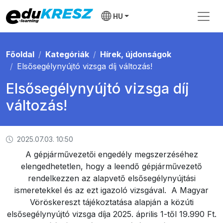
HU
Főoldal
Kategóriák
Hírek, újdonságok
Elsősegélynyújtó vizsga díj változás!
Elsősegélynyújtó vizsga díj
változás!
2025.07.03. 10:50
A gépjárművezetői engedély megszerzéséhez
elengedhetetlen, hogy a leendő gépjárművezető
rendelkezzen az alapvető elsősegélynyújtási
ismeretekkel és az ezt igazoló vizsgával. A Magyar
Vöröskereszt tájékoztatása alapján a közúti
elsősegélynyújtó vizsga díja 2025. április 1-től 19.990 Ft.