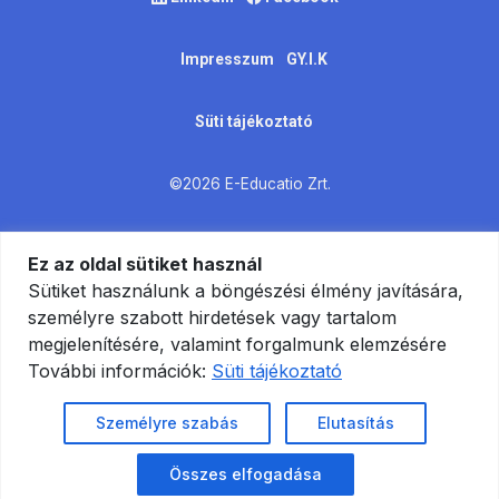
Impresszum
GY.I.K
Süti tájékoztató
©2026 E-Educatio Zrt.
Ez az oldal sütiket használ
Sütiket használunk a böngészési élmény javítására,
személyre szabott hirdetések vagy tartalom
megjelenítésére, valamint forgalmunk elemzésére
További információk:
Süti tájékoztató
Személyre szabás
Elutasítás
Összes elfogadása